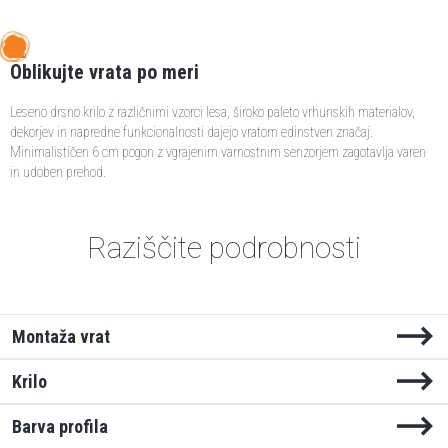
Oblikujte vrata po meri
Leseno drsno krilo z različnimi vzorci lesa, široko paleto vrhunskih materialov,
dekorjev in napredne funkcionalnosti dajejo vratom edinstven značaj.
Minimalističen 6 cm pogon z vgrajenim varnostnim senzorjem zagotavlja varen
in udoben prehod.
Raziščite podrobnosti
Montaža vrat
Krilo
Montaža vrat
Barva profila
Naši sistemi vgradnje vrat vam ponujajo fleksibilno načrtovanje in veliko ustvarjalne
Timber