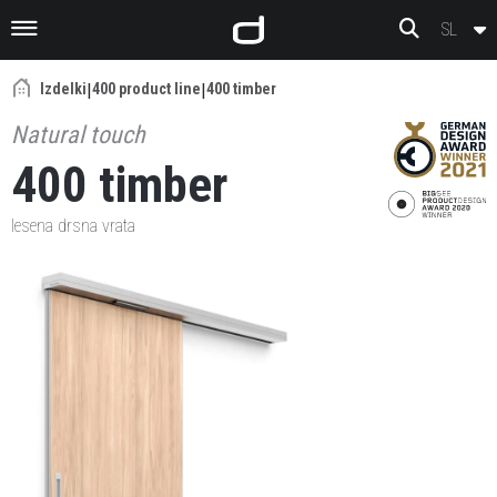
Preskoči na vsebino
SL
Izdelki
|
400 product line
|
400 timber
Natural touch
400 timber
lesena drsna vrata