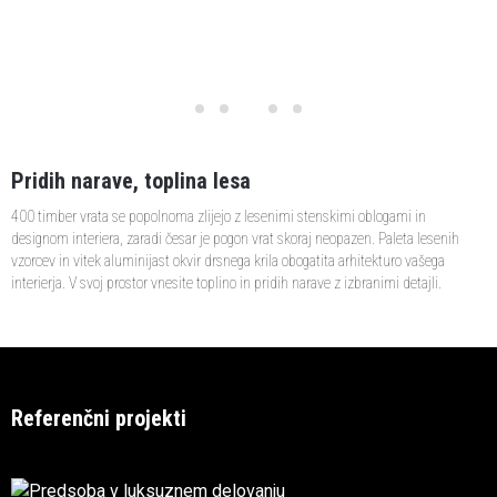
Pridih narave, toplina lesa
400 timber vrata se popolnoma zlijejo z lesenimi stenskimi oblogami in
designom interiera, zaradi česar je pogon vrat skoraj neopazen. Paleta lesenih
vzorcev in vitek aluminijast okvir drsnega krila obogatita arhitekturo vašega
interierja. V svoj prostor vnesite toplino in pridih narave z izbranimi detajli.
Referenčni projekti