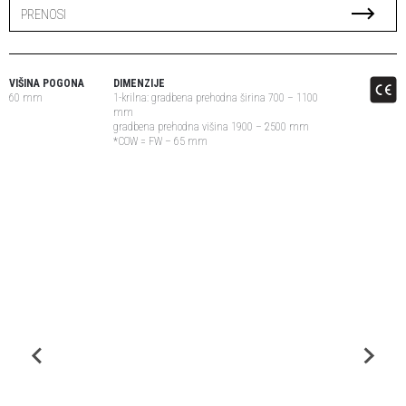
PRENOSI
VIŠINA POGONA
DIMENZIJE
60 mm
1-krilna: gradbena prehodna širina 700 – 1100
mm
gradbena prehodna višina 1900 – 2500 mm
*COW = FW – 65 mm