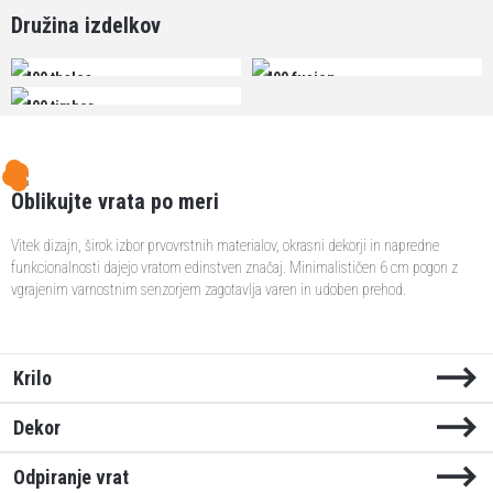
Družina izdelkov
400 thales
400 fusion
400 timber
Oblikujte vrata po meri
Vitek dizajn, širok izbor prvovrstnih materialov, okrasni dekorji in napredne
funkcionalnosti dajejo vratom edinstven značaj. Minimalističen 6 cm pogon z
vgrajenim varnostnim senzorjem zagotavlja varen in udoben prehod.
Krilo
Dekor
Thales
Odpiranje vrat
Krilo brez (aluminijastega) okvirja za brezhibno integracijo v vaš interier.