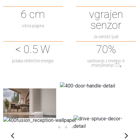
6
cm
vgrajen
senzor
višina pogona
za varnost ljudi
<
0.5
W
70
%
poraba električne energije
varčevanje z energijo in
zmanjševanje CO₂