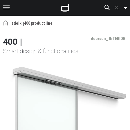
Preskoči na vsebino
SL
Izdelki
|
400 product line
doorson_ INTERIOR
400
|
Smart design & functionalities