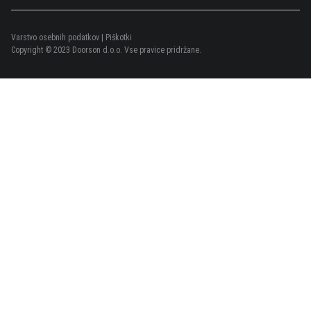
Varstvo osebnih podatkov
|
Piškotki
Copyright © 2023 Doorson d.o.o. Vse pravice pridržane.