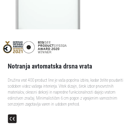
Notranja avtomatska drsna vrata
Družina vrat 400 product line je vaša popolna izbira, kadar želite poudariti
sodoben videz vašega interierja. Vitek dizajn, širok izbor prvovrstnih
materialov, okrasni dekorji in napredne funkcionalnosti dajejo vratom
edinstven značaj. Minimalističen 6 cm pogon z vgrajenim varnostnim
senzorjem zagotavlja varen in udoben prehod.