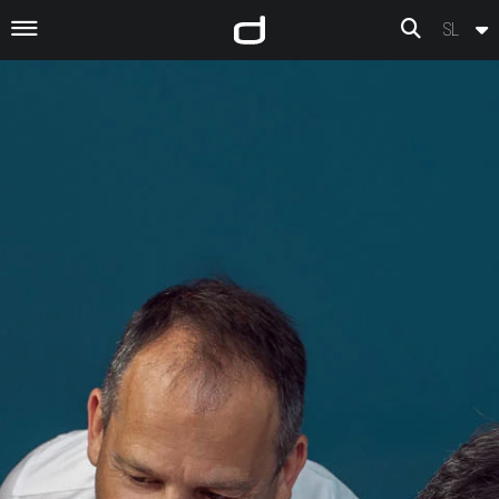
Preskoči na vsebino
SL