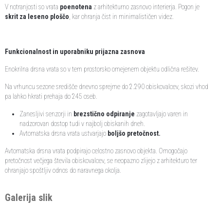
V notranjosti so vrata
poenotena
z arhitekturno zasnovo interierja. Pogon je
skrit za leseno ploščo
, kar ohranja čist in minimalističen videz.
Funkcionalnost in uporabniku prijazna zasnova
Enokrilna drsna vrata so v tem prostorsko omejenem objektu odlična rešitev.
Na vrhuncu sezone središče dnevno sprejme do 2.290 obiskovalcev, skozi vhod
pa lahko hkrati prehaja do 245 oseb.
Zanesljivi senzorji in
brezstično odpiranje
zagotavljajo varen in
nadzorovan dostop tudi v najbolj obiskanih dneh.
Avtomatska drsna vrata ustvarjajo
boljšo pretočnost.
Avtomatska drsna vrata podpirajo celostno zasnovo objekta. Omogočajo
pretočnost večjega števila obiskovalcev, se neopazno zlijejo z arhitekturo ter
ohranjajo spoštljiv odnos do naravnega okolja.
Galerija slik