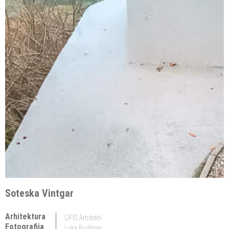
Soteska Vintgar
Arhitektura
OFIS Arhitekti
Fotografija
Luka Rudman