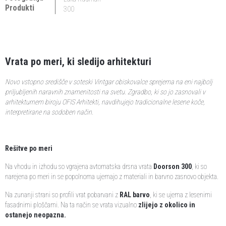
Produkti
300
Vrata po meri, ki sledijo arhitekturi
Novo vstopno središče v soteski Vintgar obiskovalce sprejema na eni najbolj
priljubljenih naravnih znamenitosti na svetu. Zgradbo, ki so jo zasnovali v
arhitekturnem biroju OFIS Arhitekti, navdihujejo tradicionalne lesene koče,
interpretirane na sodoben način.
Rešitve po meri
Na vhodu in izhodu so vgrajena avtomatska drsna vrata
Doorson 300
, ki so
narejena po meri in se popolnoma ujemajo z materiali in barvno zasnovo objekta.
Na zunanji strani so profili vrat pobarvani z
RAL barvo
, ki se ujema z lesenimi
fasadnimi ploščami. Na ta način se vrata vizualno
zlijejo z okolico in
ostanejo neopazna.