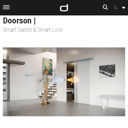
Preskoči na vsebino
SL
Doorson |
Smart Switch & Smart Lock