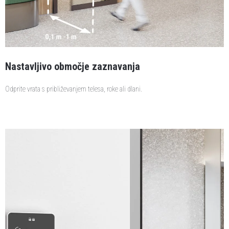
Nastavljivo območje zaznavanja
Odprite vrata s približevanjem telesa, roke ali dlani.