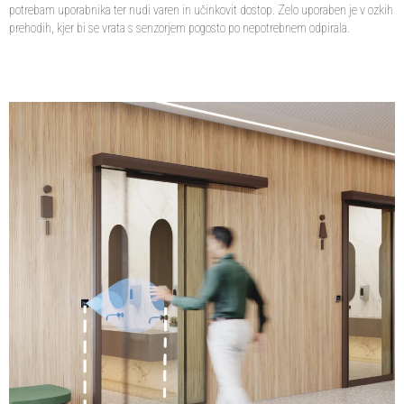
potrebam uporabnika ter nudi varen in učinkovit dostop. Zelo uporaben je v ozkih
prehodih, kjer bi se vrata s senzorjem pogosto po nepotrebnem odpirala.