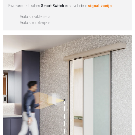
Povezano s stikalom
Smart Switch
in s svetlobno
signalizacijo
.
Vrata so zaklenjena.
Vrata so odklenjena.