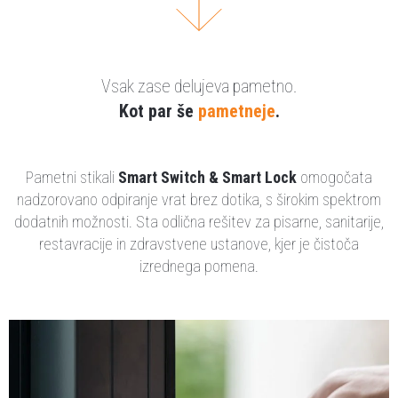
Vsak zase delujeva pametno.
Kot par še
pametneje
.
Pametni stikali
Smart Switch & Smart Lock
omogočata
nadzorovano odpiranje vrat brez dotika, s širokim spektrom
dodatnih možnosti. Sta odlična rešitev za pisarne, sanitarije,
restavracije in zdravstvene ustanove, kjer je čistoča
izrednega pomena.