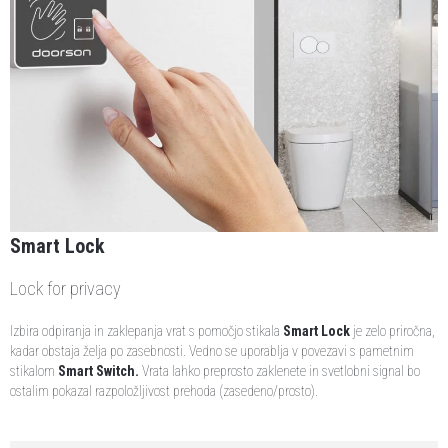
Smart Lock
Lock for privacy
Izbira odpiranja in zaklepanja vrat s pomočjo stikala
Smart Lock
je zelo priročna,
kadar obstaja želja po zasebnosti. Vedno se uporablja v povezavi s pametnim
stikalom
Smart Switch
.
Vrata lahko preprosto zaklenete in svetlobni signal bo
ostalim pokazal razpoložljivost prehoda (zasedeno/prosto).